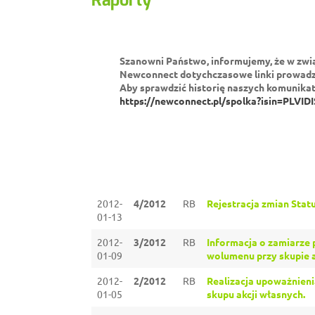
Raporty
Szanowni Państwo, informujemy, że w zwi
Newconnect dotychczasowe linki prowadzą
Aby sprawdzić historię naszych komunika
https://newconnect.pl/spolka?isin=PLVID
2012-
4/2012
RB
Rejestracja zmian Statu
01-13
2012-
3/2012
RB
Informacja o zamiarze 
01-09
wolumenu przy skupie a
2012-
2/2012
RB
Realizacja upoważnieni
01-05
skupu akcji własnych.